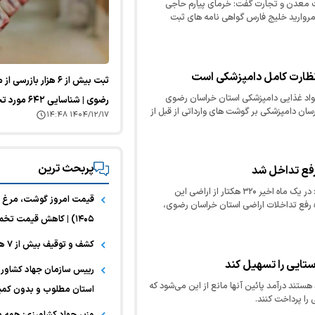
معدن و تجارت گفت: خرمای پیارم حاجی
 مروارید خلیج فارس گواهی نامه های ثبت
ظارت کامل دامپزشکی است
ثبت بیش از ۶ هزار ب
مواد غذایی دامپزشکی استان خراسان رضوی
رضوی | شناسایی ۶۴۲ مورد تخلف بهداشتی
سان دامپزشکی بر گوشت های وارداتی از قبل از
۱۴۰۴/۱۲/۱۷ ۱۴:۴۸
بر می گیرد.
پربحث ترین
رئیس جهاد کشاورزی جوین گفت: در یک ماه اخیر ۳۲۰ هکتار از اراضی این
 رفع تداخلات اراضی استان خراسان رضوی،
۱۴۰۵) | کاهش قیمت تخم مرغ
کشف و توقیف بیش از ۷ هزار قلم مواد غذایی تاریخ‌گذشته در مشهد
تایی را تسهیل کند
رییس سازمان جهاد کشاورزی
هستند درآمد پائین آنها مانع از این می‌شود که
استان مطلوب و بدون کمب
را پرداخت کنند.
وزیر جهاد کشاورزی: همه 