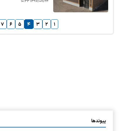
۱۳۹۷/۰۸/۲۴ ۱۰:۳۳
۷
۶
۵
۴
۳
۲
۱
پیوندها