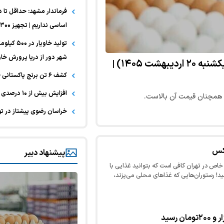
فرماندار مشهد: حداقل تا د
اساسی نداریم | تجهیز ۳۰۰ نانوایی برای خدمت‌رسانی در شرایط بحران
تولید خاو
شهر دور از دریا پرورش خاو
قیمت امروز گوشت، مرغ و تخم مرغ در مشهد (یکشنبه ۲۰ اردیبهشت ۱۴۰۵) |
کشف ۶ تن برنج پاکستانی قاچاق در چناران
افزایش بیش از ۱۰ درصدی جوجه‌ریزی در شهرستان جغتای
خراسان رضوی پیشتاز در ت
کس
پیشنهاد دبیر
خاص در تهران کافی است که بتوانید غذایی با
! رستوران‌هایی که غذاهای محلی می‌پزند،
س ۷۰ هزار تومان به…