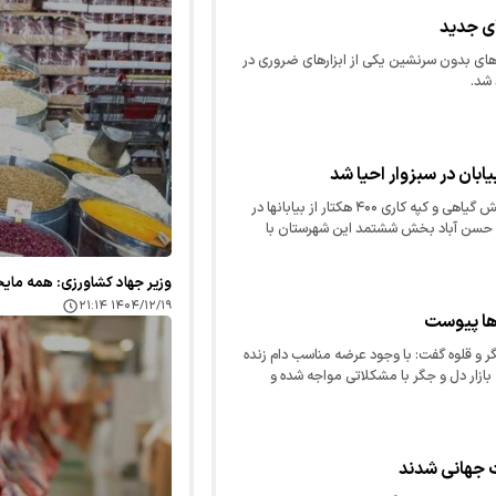
ای جدید
ماهای بدون سرنشین یکی از ابزارهای ضروری در
شد.
آبان ماه جاری عملیات احیای پوشش گیاهی و کپه کاری ۴۰۰ هکتار از بیابانها در
 حسن آباد بخش ششتمد این شهرستان با
وزیر جهاد کشاورزی: همه مای
۱۴۰۴/۱۲/۱۹ ۲۱:۱۴
ها پیوست
 و قلوه گفت: با وجود عرضه مناسب دام زنده
 بازار دل و جگر با مشکلاتی مواجه شده و
نعت، معدن و تجارت ارائه شده ا…
ت جهانی شدند