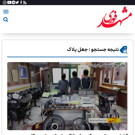
نتیجه جستجو : جعل پلاک