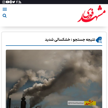
نتیجه جستجو : خشکسالی شدید