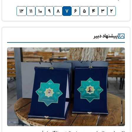
۱۲
۱۱
۱۰
۹
۸
۷
۶
۵
۴
۳
۲
پیشنهاد دبیر