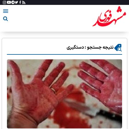
نتیجه جستجو : دستگیری