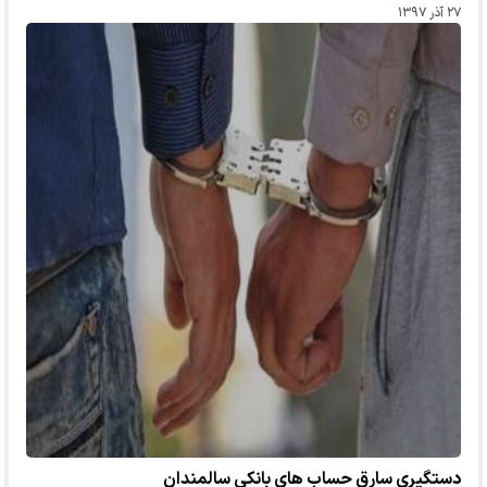
۲۷ آذر ۱۳۹۷
دستگيري سارق حساب هاي بانكي سالمندان