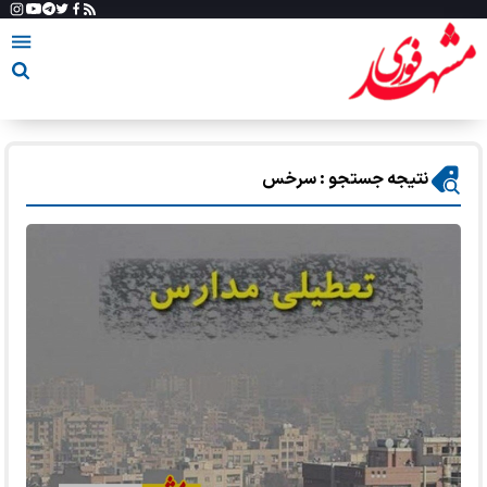
نتیجه جستجو : سرخس