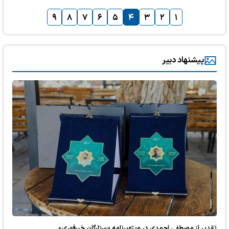
۹
۸
۷
۶
۵
۴
۳
۲
۱
پیشنهاد دبیر
تقدیر از مصطفی احمدی در ویژه‌برنامه «ستارگان خبرفوری»