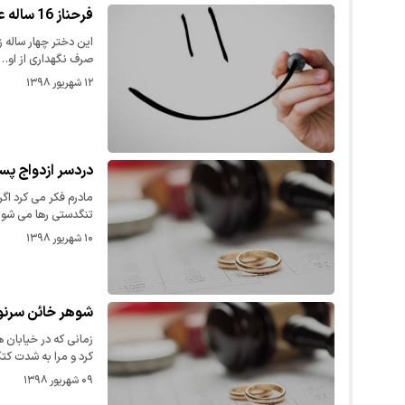
فرحناز 16 ساله عروس بزم های شیطانی بود !
این دختر چهار ساله 
صرف نگهداری از او…
۱۲ شهریور ۱۳۹۸
دردسر ازدواج پسر
مادرم فکر می کرد اگر
تنگدستی رها می شو
۱۰ شهریور ۱۳۹۸
شوهر خائن سرنوشت رویا 31 ساله را به 
زمانی که در خیابان
کرد و مرا به شدت کت
۰۹ شهریور ۱۳۹۸