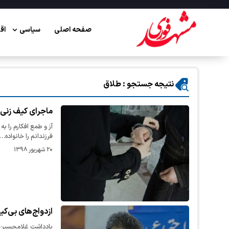
صفحه اصلی
سیاسی
اق
نتیجه جستجو : طلاق
ماجرای کیف زنی
آز و طمع افکارم را ب
فرزندانم را خانواده…
۲۰ شهریور ۱۳۹۸
ازدواج‌های بی‌کی
یادداشت غلامحسین 