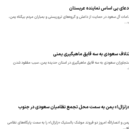
ادعای بی اساس نماینده عربستان
دامات آل سعود در حمایت از داعش و گروه‌های تروریستی و بمباران مردم بیگناه یمن،
ب…
تلاف سعودی به سه قایق ماهیگیری یمنی
متجاوزان سعودی به سه قایق ماهیگیری در استان حدیده یمن، سبب مفقود شدن
.
شلیک ۲ موشک «زلزال۱» یمن به سمت محل تجمع نظامیان سعودی در جنوب
یگان موشکی ارتش یمن و انصارالله امروز دو فروند موشک بالستیک «زلزال۱» را به سمت پایگاه‌های نظامی
قع…