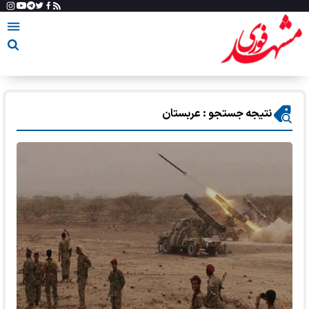
نتیجه جستجو : عربستان