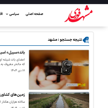
صفحه اصلی
سیاسی
اق
نتیجه جستجو : مشهد
باند«سبیل» اسیر
اعضای باند شیشه ای 
که مالخر معروف به
۱۸ دی ۱۴۰۴
زمین‌های کشاورز
سالانه هزاران هکتار 