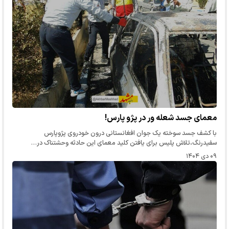
معمای جسد شعله ور در پژو پارس!
با کشف جسد سوخته یک جوان افغانستانی درون خودروی پژوپارس
سفیدرنگ،تلاش پلیس برای یافتن کلید معمای این حادثه وحشتناک در…
۰۹ دی ۱۴۰۴