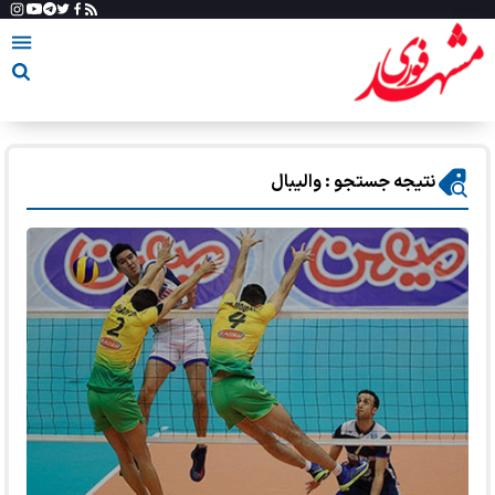
نتیجه جستجو : والیبال