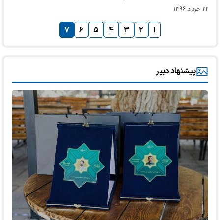
۲۲ خرداد ۱۳۹۶
۷
۶
۵
۴
۳
۲
۱
پیشنهاد دبیر