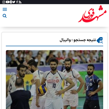
نتیجه جستجو : والیبال