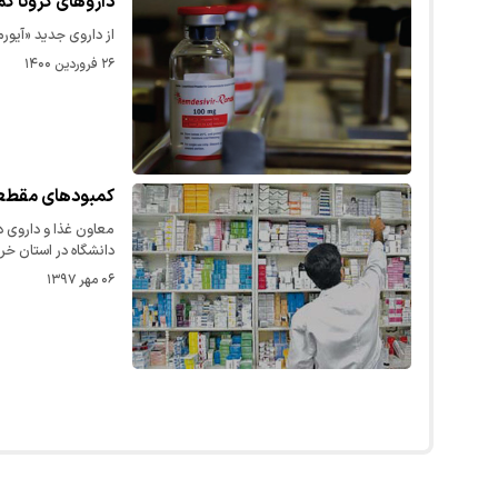
دارو‌های کرونا ک
از داروی جدید «آیورمکتین ۳» خبری نیست و آمپول «رمدسیویر» هم در م
۲۶ فروردین ۱۴۰۰
کمبودهای مقطعی
معاون غذا و داروی 
دانشگاه در استان خ
۰۶ مهر ۱۳۹۷