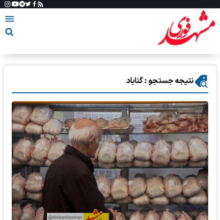
نتیجه جستجو : گناباد