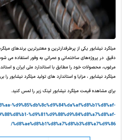
میلگرد نیشابور یکی از پرطرفدارترین و معتبرترین برندهای میلگرد 
دقیق در پروژه‌های ساختمانی و عمرانی به وفور استفاده می ‌شود. کا
مرغوب، محصولات خود را مطابق با استاندارد ملی ایران و استاندا
میلگرد نیشابور ، مزایا و استاندارد های تولید میلگرد نیشابور را بر
برای مشاهده قیمت میلگرد نیشابور لینک زیر را لمس کنید.
%d8%aa-%d9%85%db%8c%d9%84%da%af%d8%b1%d8%af-
%88%d8%b1-%d9%81%d9%88%d9%84%d8%a7%d8%af-
%d8%ae%d8%b1%d8%a7%d8%b3%d8%a7%d9%86/