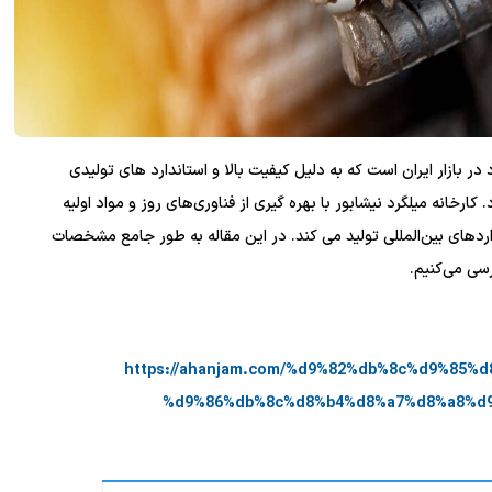
در بازار ایران است که به دلیل کیفیت بالا و استاندارد های تولیدی
رخانه میلگرد نیشابور با بهره‌ گیری از فناوری‌های روز و مواد اولیه
ردهای بین‌المللی تولید می ‌کند. در این مقاله به طور جامع مشخصات
رسی می‌کنیم.
https://ahanjam.com/%d9%82%db%8c%d9%85
%d9%86%db%8c%d8%b4%d8%a7%d8%a8%d9