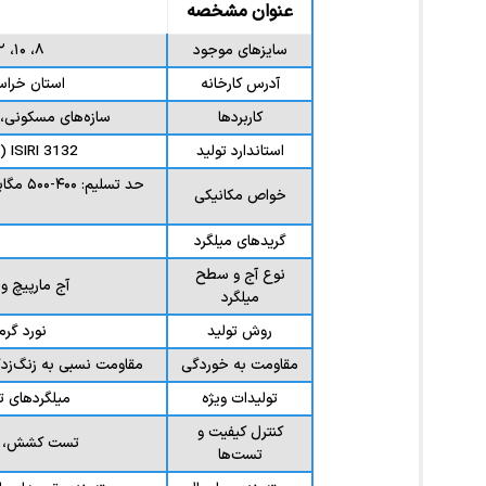
عنوان مشخصه
سایزهای موجود
۸، ۱۰، ۱۲، ۱۴، ۱۶، ۱۸، ۲۰، ۲۲، ۲۵، ۲۸، ۳۲ میلی‌متر
آدرس کارخانه
استان خراسان ر
کاربردها
سازه‌های مسکونی، ت
استاندارد تولید
ISIRI 3132 (استاندارد ملی ایران)، ISO 6935-2، ASTM A615
خواص مکانیکی
گریدهای میلگرد
نوع آج و سطح
آج مارپیچ 
میلگرد
روش تولید
نورد گرم
مقاومت به خوردگی
مقاومت نسبی به زنگ‌ز
تولیدات ویژه
میلگردهای ت
کنترل کیفیت و
تست کشش، تست 
تست‌ها