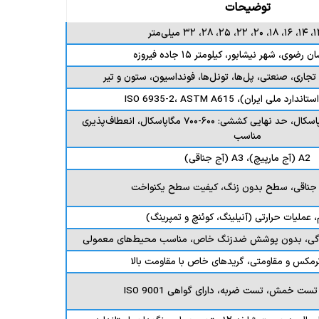
توضیحات
ضوی، شهر نیشابور، کیلومتر ۱۵ جاده فیروزه
جاری، صنعتی، پل‌ها، تونل‌ها، فونداسیون، ستون و تیر
حد تسلیم: ۴۰۰-۵۰۰ مگاپاسکال، حد نهایی کششی: ۶۰۰-۷۰۰ مگاپاسکال، انعطاف‌پذیری
مناسب
A2 (آج مارپیچ)، A3 (آج جناقی)
و جناقی، سطح بدون زنگ، کیفیت سطح یکنواخت
، عملیات حرارتی (آنیلینگ، کوئنچ و تمپرینگ)
دگی، بدون پوشش ضدزنگ خاص، مناسب محیط‌های معمولی
رمکس و مقاومتی، گریدهای خاص با مقاومت بالا
خمش، تست ضربه، دارای گواهی ISO 9001