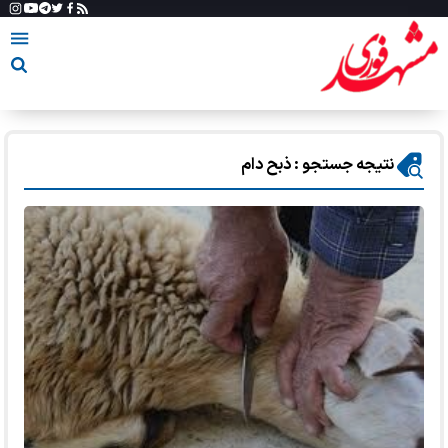
نتیجه جستجو : ذبح دام